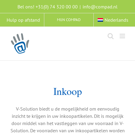
Ga
Bel ons! +31(0) 74 320 00 00
|
info@compad.nl
naar
inhoud
Hulp op afstand
Nederlands
MIJN COMPAD
Inkoop
V-Solution biedt u de mogelijkheid om eenvoudig
inzicht te krijgen in uw inkoopartikelen. Dit is mogelijk
door middel van het vastleggen van uw voorraad in V-
Solution. De voorraden van uw inkoopartikelen worden