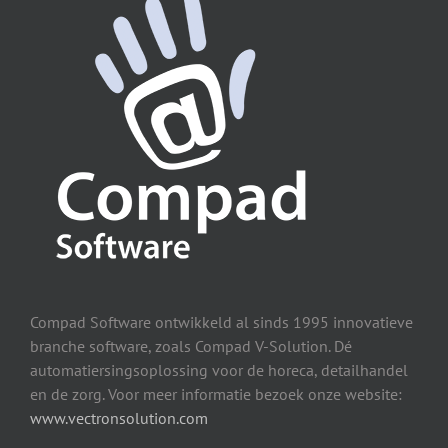
Compad Software ontwikkeld al sinds 1995 innovatieve
branche software, zoals Compad V-Solution. Dé
automatiersingsoplossing voor de horeca, detailhandel
en de zorg. Voor meer informatie bezoek onze website:
www.vectronsolution.com