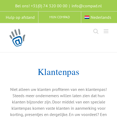
Ga
Bel ons! +31(0) 74 320 00 00
|
info@compad.nl
naar
inhoud
Hulp op afstand
Nederlands
MIJN COMPAD
Klantenpas
Niet alleen uw klanten profiteren van een klantenpas!
Steeds meer ondernemers willen laten zien dat hun
klanten bijzonder zijn. Door middel van een speciale
klantenpas komen vaste klanten in aanmerking voor
korting, presentjes en dergelijke. En uw voordeel? Een