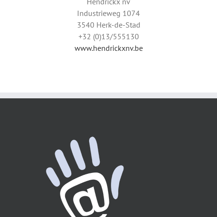
Hendrickx nv
Industrieweg 1074
3540 Herk-de-Stad
+32 (0)13/555130
www.hendrickxnv.be