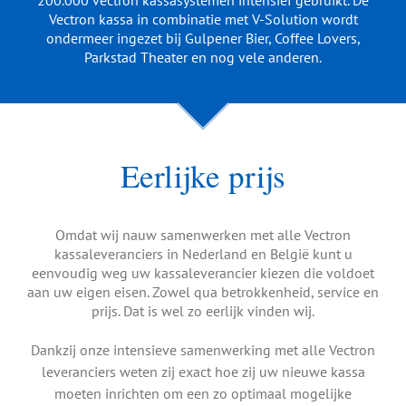
Vectron kassa in combinatie met V-Solution wordt
ondermeer ingezet bij Gulpener Bier, Coffee Lovers,
Parkstad Theater en nog vele anderen.
Eerlijke prijs
Omdat wij nauw samenwerken met alle Vectron
kassaleveranciers in Nederland en België kunt u
eenvoudig weg uw kassaleverancier kiezen die voldoet
aan uw eigen eisen. Zowel qua betrokkenheid, service en
prijs. Dat is wel zo eerlijk vinden wij.
Dankzij onze intensieve samenwerking met alle Vectron
leveranciers weten zij exact hoe zij uw nieuwe kassa
moeten inrichten om een zo optimaal mogelijke