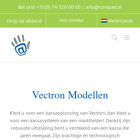
Ga
Bel ons! +31(0) 74 320 00 00
|
info@compad.nl
naar
inhoud
Hulp op afstand
Nederlands
MIJN COMPAD
Vectron Modellen
Kiest u voor een kassaoplossing van Vectron, dan kiest u
voor een kassasysteem van een marktleider! Dankzij zijn
robuuste uitstraling bent u verzekerd van een kassa die
jaren meegaat. Zijn krachtige en technologisch