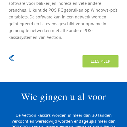
software voor bakkerijen, horeca en vele andere
branches! U kunt de POS PC gebruiken op Windows-pc’s
en tablets. De software kan in een netwerk worden
geïntegreerd en is tevens geschikt voor opname in
gemengde netwerken met alle andere POS-
kassasystemen van Vectron.
LEES MEER
Wie gingen u al voor
De Vectron kassa’s worden in meer dan 30 landen
verkocht en wereldwijd worden er dagelijks meer dan
200.000 vectron kassasystemen intensief gebruikt. De