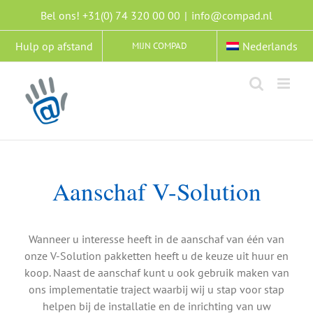
Ga
Bel ons! +31(0) 74 320 00 00
|
info@compad.nl
naar
inhoud
Hulp op afstand
Nederlands
MIJN COMPAD
Aanschaf V-Solution
Wanneer u interesse heeft in de aanschaf van één van
onze V-Solution pakketten heeft u de keuze uit huur en
koop. Naast de aanschaf kunt u ook gebruik maken van
ons implementatie traject waarbij wij u stap voor stap
helpen bij de installatie en de inrichting van uw