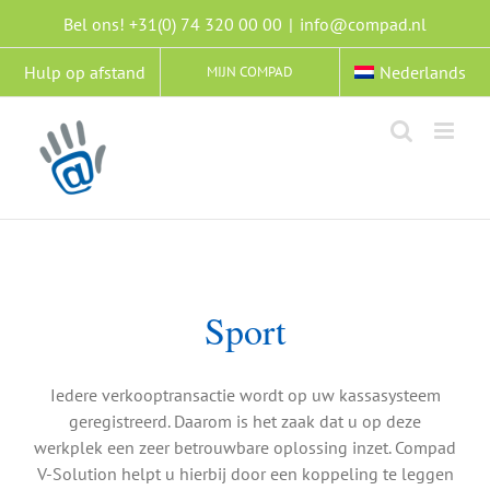
Ga
Bel ons! +31(0) 74 320 00 00
|
info@compad.nl
naar
inhoud
Hulp op afstand
Nederlands
MIJN COMPAD
Sport
Iedere verkooptransactie wordt op uw kassasysteem
geregistreerd. Daarom is het zaak dat u op deze
werkplek een zeer betrouwbare oplossing inzet. Compad
V-Solution helpt u hierbij door een koppeling te leggen