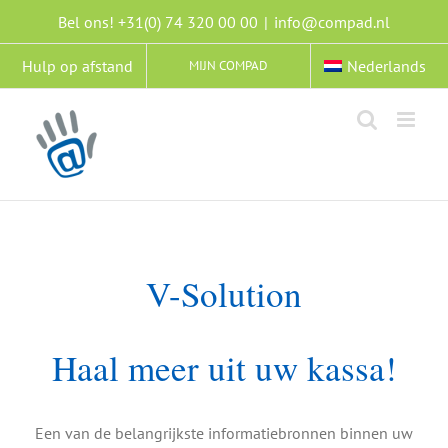
Ga
Bel ons! +31(0) 74 320 00 00
|
info@compad.nl
naar
inhoud
Hulp op afstand
Nederlands
MIJN COMPAD
V-Solution
Haal meer uit uw kassa!
Een van de belangrijkste informatiebronnen binnen uw