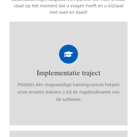
staat op het moment dat u vragen heeft en u bijstaat
met raad en daad!
Implementatie traject
Per module kan u in één doeltreffende sessie aan
de slag!
Deze sessie bevat:
Implementatie traject
De online installatie van de software
Realisatie van de koppeling met Vectron
Middels één slagvaardige trainingssessie helpen
Commander
onze ervaren trainers u bij de ingebruikname van
Online Training
de software.
Uw layouts op maat, geheel in eigen
huisstijl